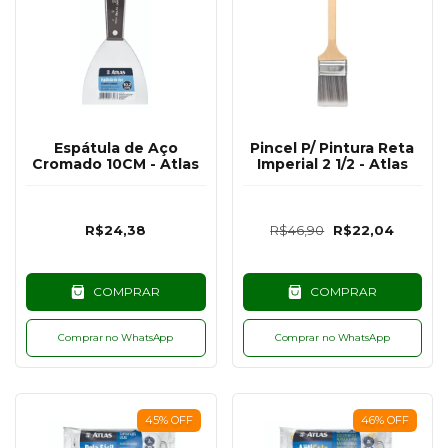
Espátula de Aço
Pincel P/ Pintura Reta
Cromado 10CM - Atlas
Imperial 2 1/2 - Atlas
R$24,38
R$46,90
R$22,04
COMPRAR
COMPRAR
Comprar no WhatsApp
Comprar no WhatsApp
45
%
OFF
46
%
OFF