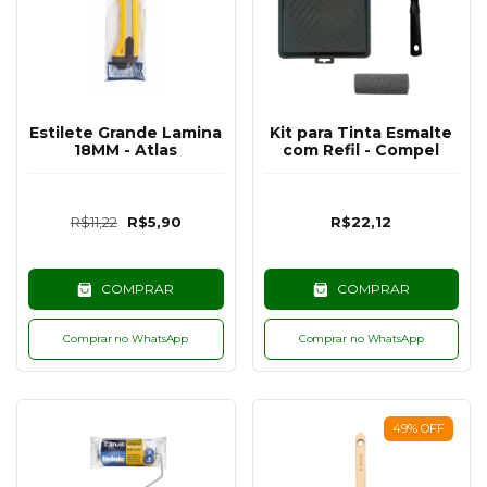
Estilete Grande Lamina
Kit para Tinta Esmalte
18MM - Atlas
com Refil - Compel
R$11,22
R$5,90
R$22,12
COMPRAR
COMPRAR
Comprar no WhatsApp
Comprar no WhatsApp
49
%
OFF