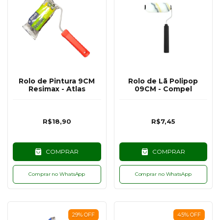
Rolo de Pintura 9CM
Rolo de Lã Polipop
Resimax - Atlas
09CM - Compel
R$18,90
R$7,45
COMPRAR
COMPRAR
Comprar no WhatsApp
Comprar no WhatsApp
29
%
OFF
45
%
OFF