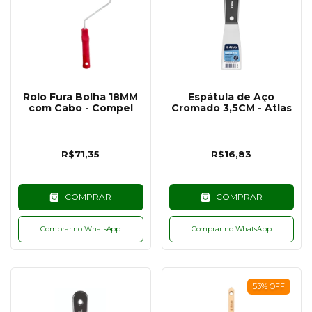
Rolo Fura Bolha 18MM
Espátula de Aço
com Cabo - Compel
Cromado 3,5CM - Atlas
R$71,35
R$16,83
COMPRAR
COMPRAR
Comprar no WhatsApp
Comprar no WhatsApp
53
%
OFF