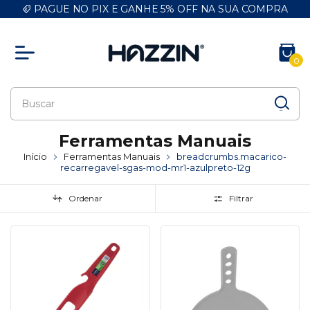
PAGUE NO PIX E GANHE 5% OFF NA SUA COMPRA
0
Ferramentas Manuais
Início
Ferramentas Manuais
breadcrumbs.macarico-
recarregavel-sgas-mod-mr1-azulpreto-12g
Ordenar
Filtrar