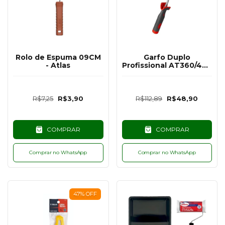
Rolo de Espuma 09CM
Garfo Duplo
- Atlas
Profissional AT360/46 -
46 CM - ATLAS
R$7,25
R$3,90
R$112,89
R$48,90
COMPRAR
COMPRAR
Comprar no WhatsApp
Comprar no WhatsApp
47
%
OFF