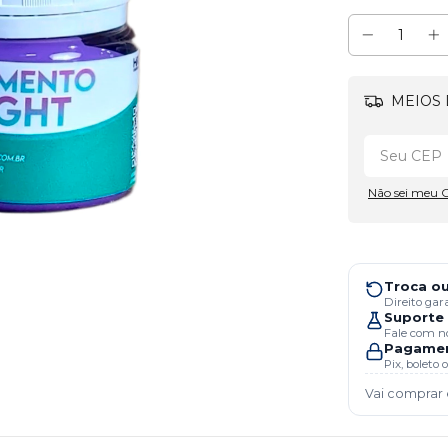
MEIOS 
Não sei meu 
Troca ou
Direito gar
Suporte 
Fale com no
Pagamen
Pix, boleto
Vai comprar