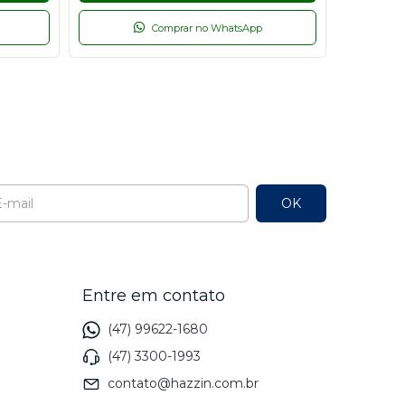
Comprar no WhatsApp
l
Entre em contato
(47) 99622-1680
(47) 3300-1993
contato@hazzin.com.br