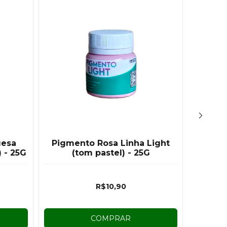
uesa
Pigmento Rosa Linha Light
Kit P
) - 25G
(tom pastel) - 25G
(tom
R$10,90
COMPRAR