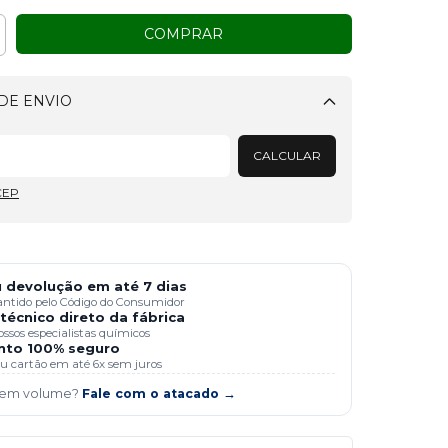
DE ENVIO
Alterar CEP
CALCULAR
CEP
 devolução em até 7 dias
antido pelo Código do Consumidor
técnico direto da fábrica
ssos especialistas químicos
to 100% seguro
 ou cartão em até 6x sem juros
 em volume?
Fale com o atacado →