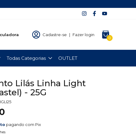
culadora
Cadastre-se
|
Fazer login
0
Todas Categorias
OUTLET
to Lilás Linha Light
stel) - 25G
IGLI25
0
nto
pagando com Pix
hes