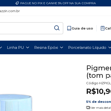
PAGUE NO PIX E GANHE 5% OFF NA SUA COMPRA
zzin.com.br
Guia de uso
Cal
Linha PU
Resina Epóxi
Porcelanato Líquido
Pigmen
(tom pa
Código
HZPIGL
R$10,9
5% de desco
Ver mais detal