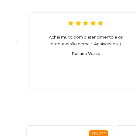
Achei muito bom o atendimento e os
produtos são demais. Apaixonada :)
Rosana Waiss
25
%
OFF
23
%
OFF