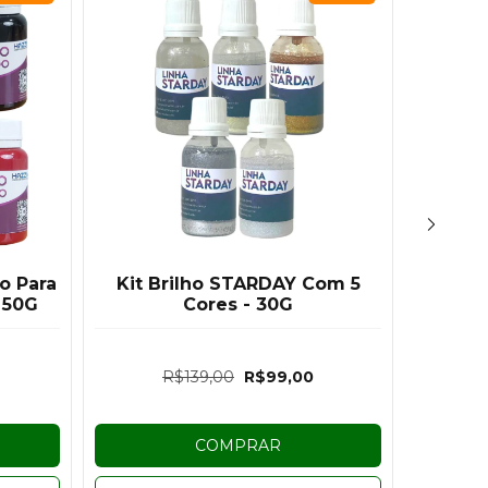
o Para
Kit Brilho STARDAY Com 5
Brilho
 50G
Cores - 30G
R$139,00
R$99,00
COMPRAR