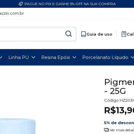
PAGUE NO PIX E GANHE 5% OFF NA SUA COMPRA
zzin.com.br
Guia de uso
Cal
Linha PU
Resina Epóxi
Porcelanato Líquido
Pigmen
- 25G
Código
HZ203
R$13,9
5% de desco
Ver mais detal