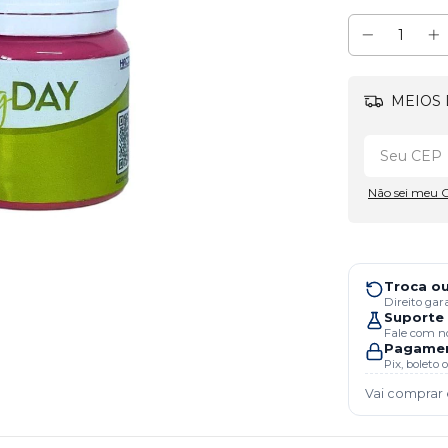
MEIOS 
Não sei meu 
Troca ou
Direito gar
Suporte 
Fale com no
Pagamen
Pix, boleto
Vai comprar