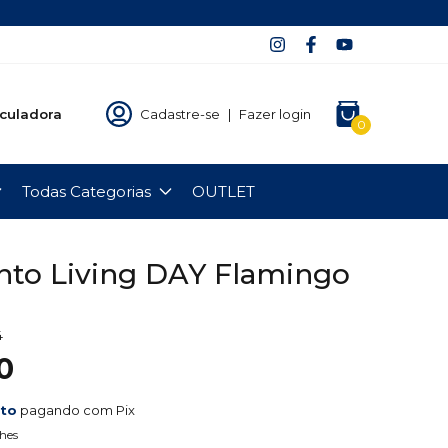
culadora
Cadastre-se
|
Fazer login
0
Todas Categorias
OUTLET
to Living DAY Flamingo
4
0
nto
pagando com Pix
hes