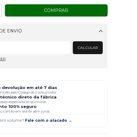
DE ENVIO
Alterar CEP
CALCULAR
CEP
 devolução em até 7 dias
antido pelo Código do Consumidor
técnico direto da fábrica
ssos especialistas químicos
to 100% seguro
 ou cartão em até 6x sem juros
 em volume?
Fale com o atacado →