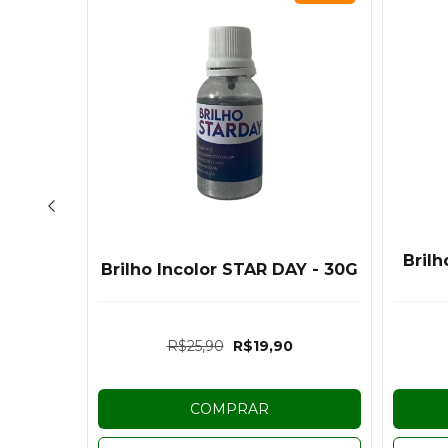
ido
Brilh
Brilho Incolor STAR DAY - 30G
ado Com
0
R$25,90
R$19,90
COMPRAR