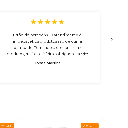
Estão de parabéns! O atendimento é
Compr
impecável, os produtos são de ótima
muito
qualidade. Tornando a comprar mais
eu re
produtos, muito satisfeito. Obrigado Hazzin!
Jonas Martins
17
%
OFF
29
%
OFF