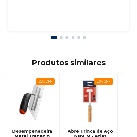
Produtos similares
55
%
OFF
53
%
OFF
Desempenadeira
Abre Trinca de Aço
A
Metal Trapezio
6X6CM - Atlas
D