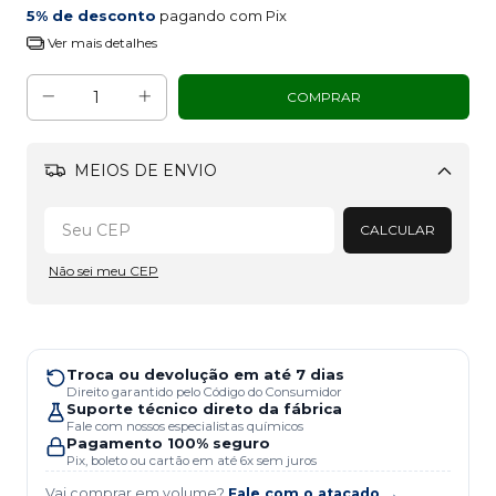
5% de desconto
pagando com Pix
Ver mais detalhes
MEIOS DE ENVIO
Alterar CEP
CALCULAR
Não sei meu CEP
Troca ou devolução em até 7 dias
Direito garantido pelo Código do Consumidor
Suporte técnico direto da fábrica
Fale com nossos especialistas químicos
Pagamento 100% seguro
Pix, boleto ou cartão em até 6x sem juros
Vai comprar em volume?
Fale com o atacado →