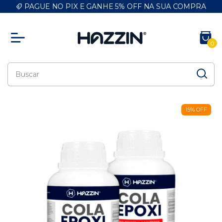
PAGUE NO PIX E GANHE 5% OFF NA SUA COMPRA
0
15
%
OFF