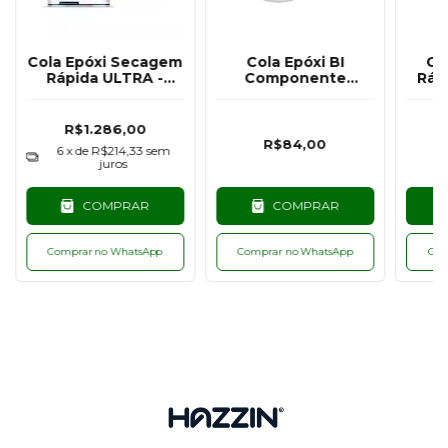
Cola Epóxi Secagem
Cola Epóxi BI
Co
Rápida ULTRA -
Componente
Ráp
7,2KG
Secagem Rápida
ULTRA Hazzin -
COM
300G
m
R$1.286,00
R$84,00
6
x de
R$214,33
sem
juros
COMPRAR
COMPRAR
Comprar no WhatsApp
Comprar no WhatsApp
Com