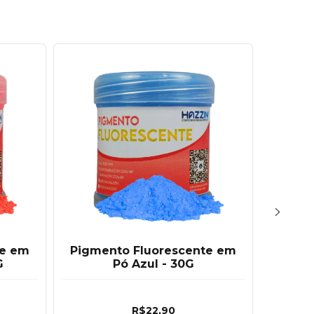
te em
Pigmento Fluorescente em
Ki
G
Pó Azul - 30G
Fluore
R$22,90