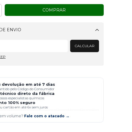
DE ENVIO
Alterar CEP
CALCULAR
CEP
 devolução em até 7 dias
antido pelo Código do Consumidor
técnico direto da fábrica
ssos especialistas químicos
to 100% seguro
 ou cartão em até 6x sem juros
 em volume?
Fale com o atacado →