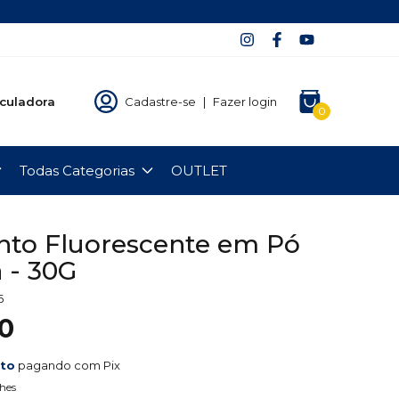
culadora
Cadastre-se
|
Fazer login
0
Todas Categorias
OUTLET
to Fluorescente em Pó
a - 30G
6
0
nto
pagando com Pix
hes