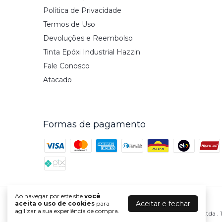
Política de Privacidade
Termos de Uso
Devoluções e Reembolso
Tinta Epóxi Industrial Hazzin
Fale Conosco
Atacado
Formas de pagamento
Ao navegar por este site
você
Hazzin
Aceitar e fechar
aceita o uso de cookies
para
agilizar a sua experiência de compra.
©2026. Hazzin Indústria e Comércio de Tintas e Resinas Ltda . T