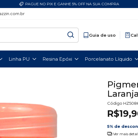
PAGUE NO PIX E GANHE 5% OFF NA SUA COMPRA
zzin.com.br
Guia de uso
Cal
Linha PU
Resina Epóxi
Porcelanato Líquido
Pigmen
Laranj
Código
HZ508
R$19,9
5% de desco
Ver mais detal