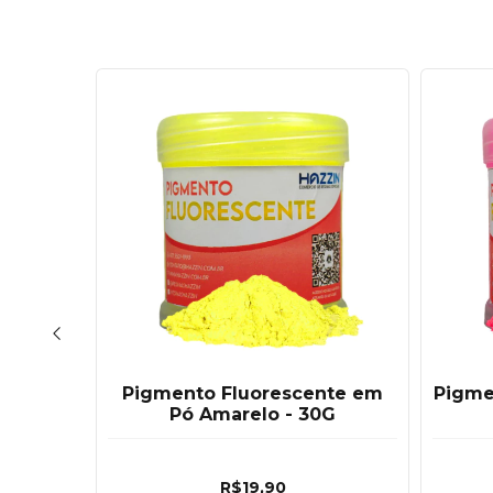
SGOTADO
nte em
Pigmento Fluorescente em
Pigme
Pó Amarelo - 30G
R$19,90