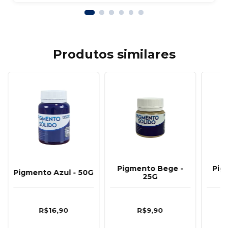
Produtos similares
Pigmento Bege -
Pig
Pigmento Azul - 50G
25G
R$16,90
R$9,90