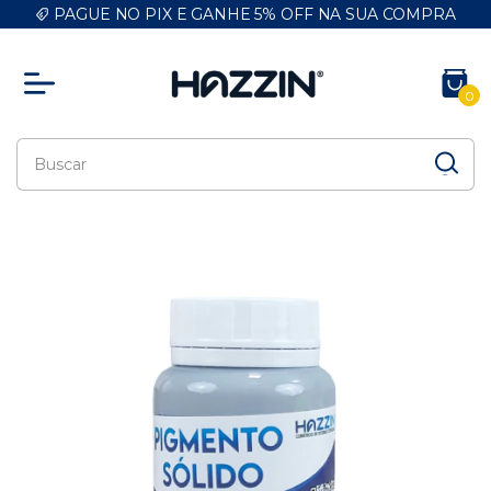
PAGUE NO PIX E GANHE 5% OFF NA SUA COMPRA
0