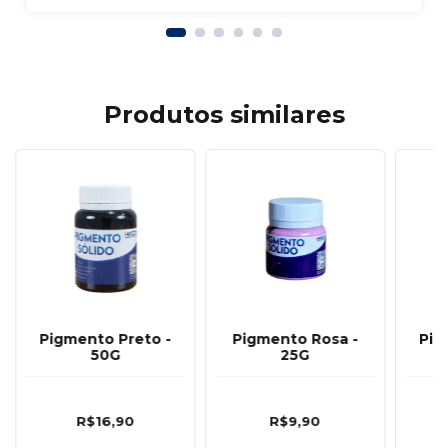
Produtos similares
Pigmento Preto -
Pigmento Rosa -
Pig
50G
25G
R$16,90
R$9,90