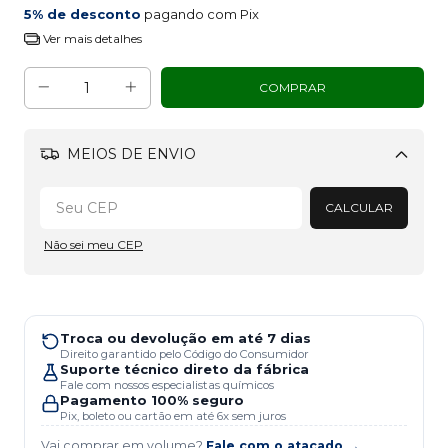
5% de desconto
pagando com Pix
Ver mais detalhes
MEIOS DE ENVIO
Alterar CEP
CALCULAR
Não sei meu CEP
Troca ou devolução em até 7 dias
Direito garantido pelo Código do Consumidor
Suporte técnico direto da fábrica
Fale com nossos especialistas químicos
Pagamento 100% seguro
Pix, boleto ou cartão em até 6x sem juros
Vai comprar em volume?
Fale com o atacado →