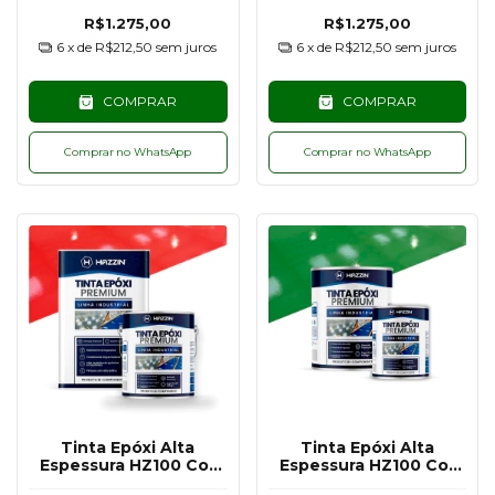
R$1.275,00
R$1.275,00
6
x de
R$212,50
sem juros
6
x de
R$212,50
sem juros
COMPRAR
COMPRAR
Comprar no WhatsApp
Comprar no WhatsApp
Tinta Epóxi Alta
Tinta Epóxi Alta
Espessura HZ100 Cor
Espessura HZ100 Cor
Vermelho - 18KG
Verde - 900G