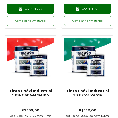
COMPRAR
COMPRAR
Comprar no WhatsApp
Comprar no WhatsApp
Tinta Epóxi Industrial
Tinta Epóxi Industrial
90% Cor Vermelho
90% Cor Verde
RAL3020 - 3,6KG
RAL6024 - 900G
R$359,00
R$132,00
6
x de
R$59,83
sem juros
2
x de
R$66,00
sem juros