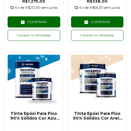
R$1.275,00
R$338,00
6
x de
R$212,50
sem juros
6
x de
R$56,33
sem juros
COMPRAR
COMPRAR
Comprar no WhatsApp
Comprar no WhatsApp
Tinta Epóxi Para Piso
Tinta Epóxi Para Piso
90% Sólidos Cor Azul
90% Sólidos Cor Areia
RAL5015 - 18KG
Claro RAL1015 - 3,6KG