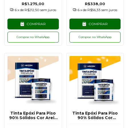
R$1.275,00
R$338,00
6
x de
R$212,50
sem juros
6
x de
R$56,33
sem juros
COMPRAR
COMPRAR
Comprar no WhatsApp
Comprar no WhatsApp
Tinta Epóxi Para Piso
Tinta Epóxi Para Piso
90% Sólidos Cor Areia
90% Sólidos Cor
Claro RAL1015 - 18KG
Amarelo Segurança
RAL1003 - 18KG