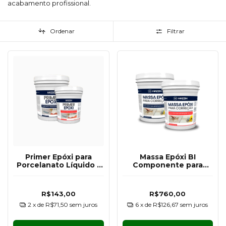
acabamento profissional.
Ordenar
Filtrar
Primer Epóxi para
Massa Epóxi BI
Porcelanato Líquido -
Componente para
Kit 1,5KG (Para 10M)
Reparo Estrutural
Hazzin - Kit com 20KG
R$143,00
R$760,00
2
x de
R$71,50
sem juros
6
x de
R$126,67
sem juros