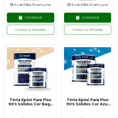
6
x de
R$56,33
sem juros
6
x de
R$56,33
sem juros
COMPRAR
COMPRAR
Comprar no WhatsApp
Comprar no WhatsApp
Tinta Epóxi Para Piso
Tinta Epóxi Para Piso
90% Sólidos Cor Bege
90% Sólidos Cor Azul
Claro RAL1014 - 18KG
RAL5015 - 3,6KG