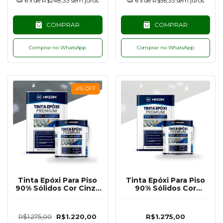
6
x de
R$248,33
sem juros
6
x de
R$56,33
sem juros
COMPRAR
COMPRAR
Comprar no WhatsApp
Comprar no WhatsApp
4
%
OFF
Tinta Epóxi Para Piso
Tinta Epóxi Para Piso
90% Sólidos Cor Cinza
90% Sólidos Cor
Escuro RAL7011 - 18KG
Branco RAL9003 - 18KG
R$1.275,00
R$1.220,00
R$1.275,00