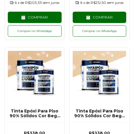
6
x de
R$203,33
sem juros
6
x de
R$212,50
sem juros
COMPRAR
COMPRAR
Comprar no WhatsApp
Comprar no WhatsApp
Tinta Epóxi Para Piso
Tinta Epóxi Para Piso
90% Sólidos Cor Bege
90% Sólidos Cor Bege
Escuro RAL1001 - 3,6KG
Claro RAL1014 - 3,6KG
R$338,00
R$338,00