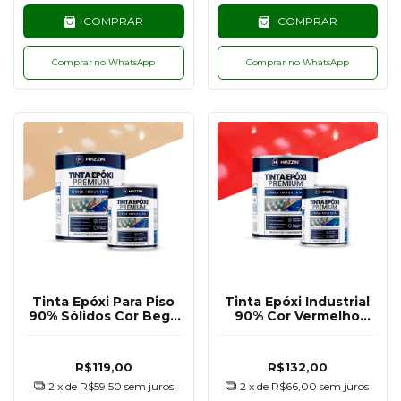
COMPRAR
COMPRAR
Comprar no WhatsApp
Comprar no WhatsApp
Tinta Epóxi Para Piso
Tinta Epóxi Industrial
90% Sólidos Cor Bege
90% Cor Vermelho
Escuro RAL1001 - 900G
RAL3020 - 900G
R$119,00
R$132,00
2
x de
R$59,50
sem juros
2
x de
R$66,00
sem juros