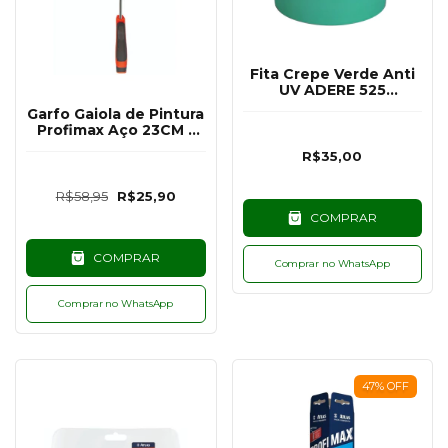
Fita Crepe Verde Anti
UV ADERE 525
48MMX50M
Garfo Gaiola de Pintura
Profimax Aço 23CM -
Atlas
R$35,00
R$58,95
R$25,90
COMPRAR
COMPRAR
Comprar no WhatsApp
Comprar no WhatsApp
47
%
OFF