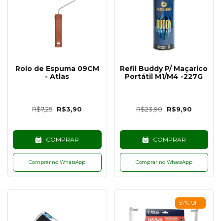
Rolo de Espuma 09CM
Refil Buddy P/ Maçarico
- Atlas
Portátil M1/M4 -227G
R$7,25
R$3,90
R$23,90
R$9,90
COMPRAR
COMPRAR
Comprar no WhatsApp
Comprar no WhatsApp
57
%
OFF