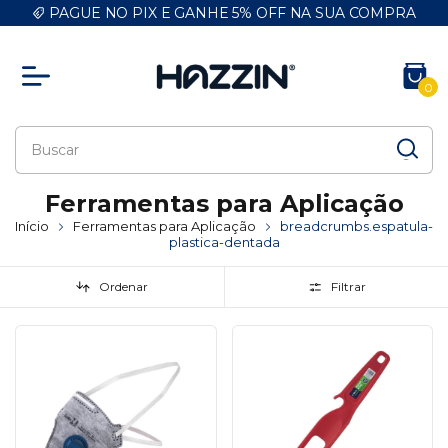
PAGUE NO PIX E GANHE 5% OFF NA SUA COMPRA
0
Ferramentas para Aplicação
Início
Ferramentas para Aplicação
breadcrumbs.espatula-
plastica-dentada
Ordenar
Filtrar