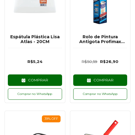
Espátula Plástica Lisa
Rolo de Pintura
Atlas - 20CM
Antigota Profimax
23CM - Atlas
R$5,24
R$50,59
R$26,90
COMPRAR
COMPRAR
Comprar no WhatsApp
Comprar no WhatsApp
39
%
OFF