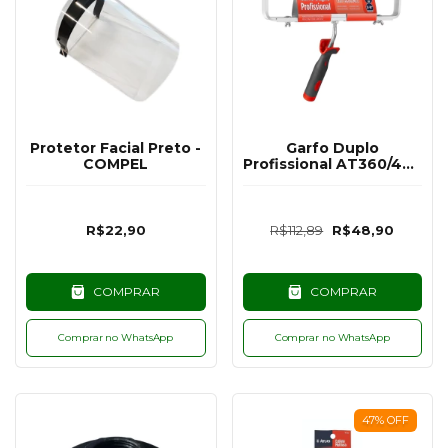
Protetor Facial Preto -
Garfo Duplo
COMPEL
Profissional AT360/46 -
46 CM - ATLAS
R$22,90
R$112,89
R$48,90
COMPRAR
COMPRAR
Comprar no WhatsApp
Comprar no WhatsApp
47
%
OFF