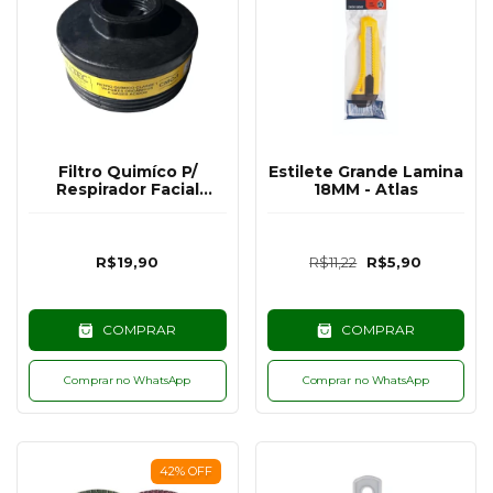
Filtro Quimíco P/
Estilete Grande Lamina
Respirador Facial
18MM - Atlas
MASTT - VO/GA
R$19,90
R$11,22
R$5,90
COMPRAR
COMPRAR
Comprar no WhatsApp
Comprar no WhatsApp
42
%
OFF