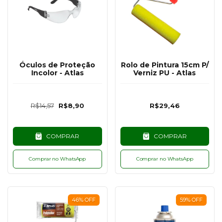
Óculos de Proteção
Rolo de Pintura 15cm P/
Incolor - Atlas
Verniz PU - Atlas
R$14,57
R$8,90
R$29,46
COMPRAR
COMPRAR
Comprar no WhatsApp
Comprar no WhatsApp
46
%
OFF
59
%
OFF