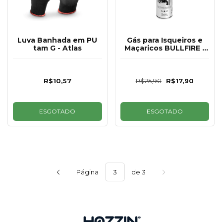
Luva Banhada em PU
Gás para Isqueiros e
tam G - Atlas
Maçaricos BULLFIRE -
300ML
R$10,57
R$25,90
R$17,90
ESGOTADO
ESGOTADO
Página
de 3