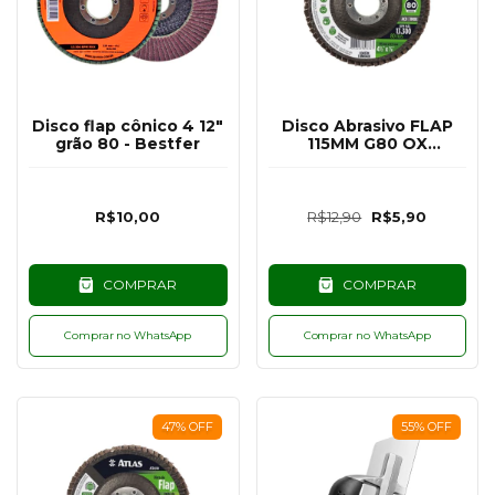
Disco flap cônico 4 12"
Disco Abrasivo FLAP
grão 80 - Bestfer
115MM G80 OX
ALUMINIO
R$10,00
R$12,90
R$5,90
COMPRAR
COMPRAR
Comprar no WhatsApp
Comprar no WhatsApp
47
%
OFF
55
%
OFF