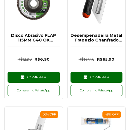
Disco Abrasivo FLAP
Desempenadeira Metal
115MM G40 OX
Trapezio Chanfrado
ALUMINIO
para Efeitos - Atlas
R$12,90
R$6,90
R$147,46
R$65,90
COMPRAR
COMPRAR
Comprar no WhatsApp
Comprar no WhatsApp
56
%
OFF
49
%
OFF