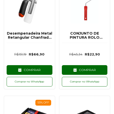
Desempenadeira Metal
CONJUNTO DE
Retangular Chanfrado
PINTURA ROLO
para Efeitos - Atlas
ANTIGOTA 23CM -
ATLAS
R$151,19
R$66,90
R$45,34
R$22,90
COMPRAR
COMPRAR
Comprar no WhatsApp
Comprar no WhatsApp
55
%
OFF