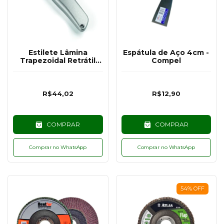
Estilete Lâmina
Espátula de Aço 4cm -
Trapezoidal Retrátil
Compel
Cabo Alumínio - Atlas
R$44,02
R$12,90
COMPRAR
COMPRAR
Comprar no WhatsApp
Comprar no WhatsApp
54
%
OFF