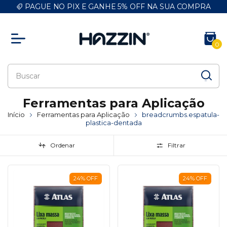
PAGUE NO PIX E GANHE 5% OFF NA SUA COMPRA
0
Ferramentas para Aplicação
Início
Ferramentas para Aplicação
breadcrumbs.espatula-
plastica-dentada
Ordenar
Filtrar
24
%
OFF
24
%
OFF