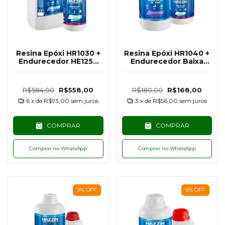
Resina Epóxi HR1030 +
Resina Epóxi HR1040 +
Endurecedor HE1250
Endurecedor Baixa
Baixa Espessura/Média
Espessura UV PLUS
Viscosidade UV PLUS -
HE1250 Hazzin - 1,5KG
5KG
R$584,00
R$558,00
R$180,00
R$168,00
6
x de
R$93,00
sem juros
3
x de
R$56,00
sem juros
COMPRAR
COMPRAR
Comprar no WhatsApp
Comprar no WhatsApp
9
%
OFF
6
%
OFF