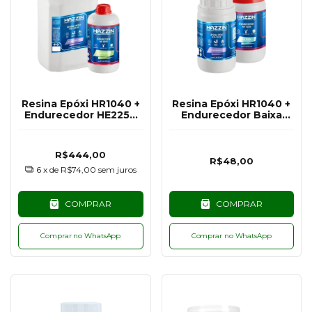
Resina Epóxi HR1040 +
Resina Epóxi HR1040 +
Endurecedor HE2250
Endurecedor Baixa
Baixa Espessura/Alta
Espessura UV PLUS
Viscosidade - 5KG
HE1250 Hazzin - 300G
R$444,00
R$48,00
6
x de
R$74,00
sem juros
COMPRAR
COMPRAR
Comprar no WhatsApp
Comprar no WhatsApp