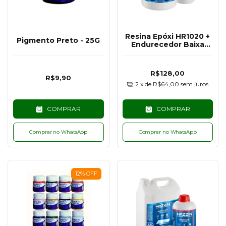
Resina Epóxi HR1020 +
Pigmento Preto - 25G
Endurecedor Baixa
Espessura UV PLUS
HE1250 Hazzin - 750G
R$128,00
R$9,90
2
x de
R$64,00
sem juros
COMPRAR
COMPRAR
Comprar no WhatsApp
Comprar no WhatsApp
12
%
OFF