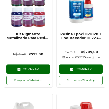
Kit Pigmento
Resina Epóxi HR1020 +
Metalizado Para Resina
Endurecedor HE2230
Com 6 Cores - 50G
Média Espessura
Hazzin – 2,6kg
R$239,00
R$209,00
R$119,40
R$99,00
4
x de
R$52,25
sem juros
COMPRAR
COMPRAR
Comprar no WhatsApp
Comprar no WhatsApp