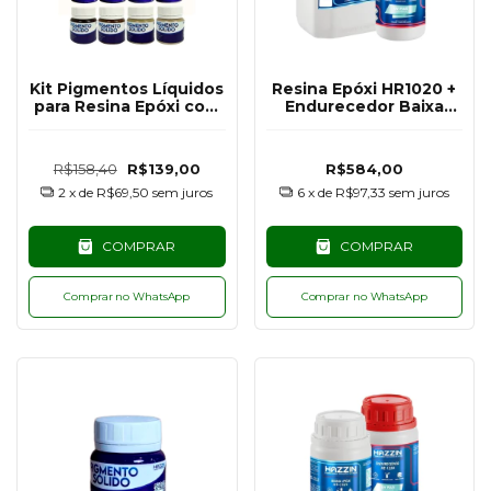
Kit Pigmentos Líquidos
Resina Epóxi HR1020 +
para Resina Epóxi com
Endurecedor Baixa
16 Cores - 25G
Espessura UV PLUS
HE1250 Hazzin - 5KG
R$158,40
R$139,00
R$584,00
2
x de
R$69,50
sem juros
6
x de
R$97,33
sem juros
COMPRAR
COMPRAR
Comprar no WhatsApp
Comprar no WhatsApp