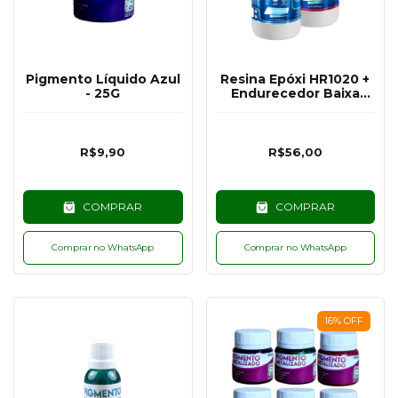
Pigmento Líquido Azul
Resina Epóxi HR1020 +
- 25G
Endurecedor Baixa
Espessura UV PLUS
HE1250 Hazzin - 300G
R$9,90
R$56,00
COMPRAR
COMPRAR
Comprar no WhatsApp
Comprar no WhatsApp
16
%
OFF