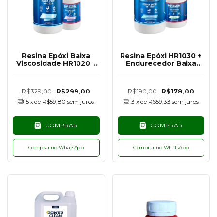
Resina Epóxi Baixa
Resina Epóxi HR1030 +
Viscosidade HR1020 +
Endurecedor Baixa
Endurecedor Alta
Espessura UV PLUS
Espessura UV PLUS
HE1250 Hazzin - 1,5KG
HE2240 Hazzin- 2,8KG
R$329,00
R$299,00
R$190,00
R$178,00
5
x de
R$59,80
sem juros
3
x de
R$59,33
sem juros
COMPRAR
COMPRAR
Comprar no WhatsApp
Comprar no WhatsApp