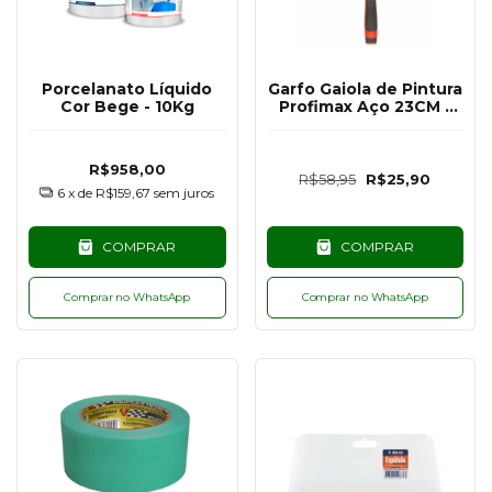
Porcelanato Líquido
Garfo Gaiola de Pintura
Cor Bege - 10Kg
Profimax Aço 23CM -
Atlas
R$958,00
R$58,95
R$25,90
6
x de
R$159,67
sem juros
COMPRAR
COMPRAR
Comprar no WhatsApp
Comprar no WhatsApp