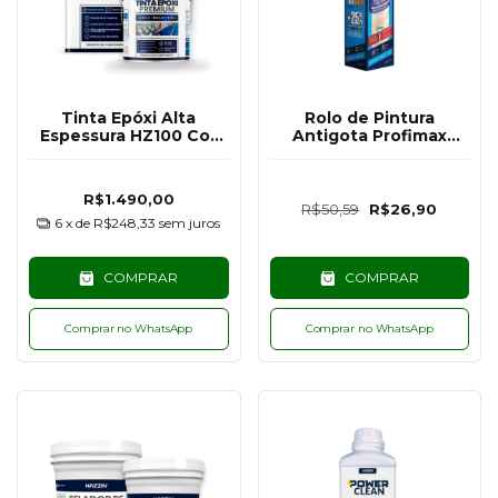
Tinta Epóxi Alta
Rolo de Pintura
Espessura HZ100 Cor
Antigota Profimax
Cinza Escuro - 18KG
23CM - Atlas
R$1.490,00
R$50,59
R$26,90
6
x de
R$248,33
sem juros
COMPRAR
COMPRAR
Comprar no WhatsApp
Comprar no WhatsApp