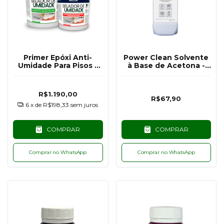
Primer Epóxi Anti-
Power Clean Solvente
Umidade Para Pisos -
à Base de Acetona -
18KG
1.750L
R$1.190,00
R$67,90
6
x de
R$198,33
sem juros
COMPRAR
COMPRAR
Comprar no WhatsApp
Comprar no WhatsApp