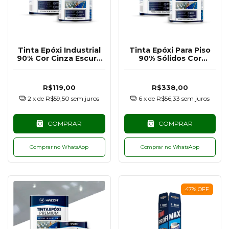
Tinta Epóxi Industrial
Tinta Epóxi Para Piso
90% Cor Cinza Escuro
90% Sólidos Cor
RAL7011 - 900G
Branco RAL9003 -
3,6KG
R$119,00
R$338,00
2
x de
R$59,50
sem juros
6
x de
R$56,33
sem juros
COMPRAR
COMPRAR
Comprar no WhatsApp
Comprar no WhatsApp
47
%
OFF