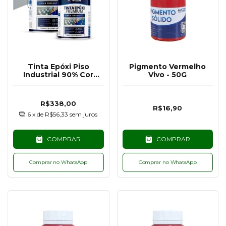
Tinta Epóxi Piso
Pigmento Vermelho
Industrial 90% Cor
Vivo - 50G
Cinza Claro RAL7040 -
3,6KG
R$338,00
R$16,90
6
x de
R$56,33
sem juros
COMPRAR
COMPRAR
Comprar no WhatsApp
Comprar no WhatsApp