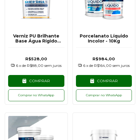
Verniz PU Brilhante
Porcelanato Líquido
Base Água Rígido
Incolor - 10Kg
Hazzin - 3,6KG
R$528,00
R$984,00
6
x de
R$88,00
sem juros
6
x de
R$164,00
sem juros
COMPRAR
COMPRAR
Comprar no WhatsApp
Comprar no WhatsApp